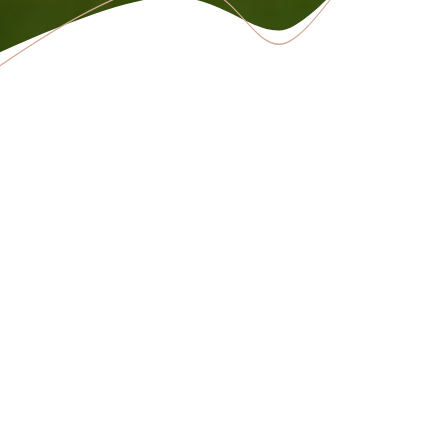
PLUS DE 20 ANS D’EXPERIENCE
Développement
commercial & marketing
Une expertience me permettant d’avoir une vision globale
des enjeux stratégiques et
de croissance d’une entreprise